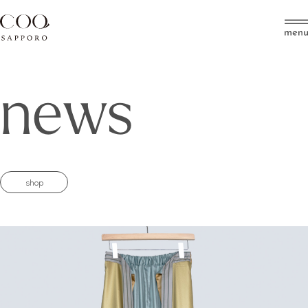
HOTEL
news
RESTAURANT
SHOP
ACCESS
ABOUT
NEWS
CONTACT
shop
instagram
ご予約