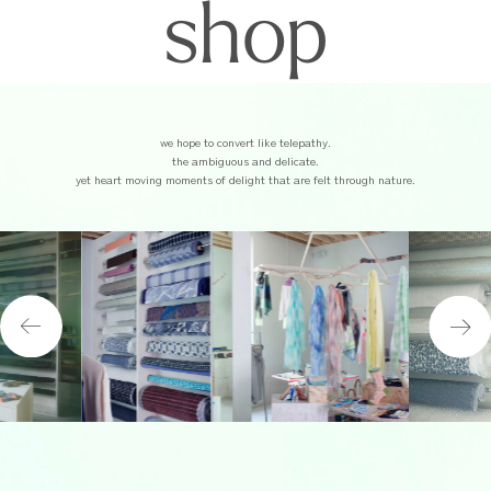
shop
HOTEL
we hope to convert like telepathy.
RESTAURANT
the ambiguous and delicate.
SHOP
yet heart moving moments of delight that are felt through nature.
ACCESS
ABOUT
NEWS
CONTACT
instagram
ご予約
テキスタイルの持つ豊かな可能性を暮らしのなかにご提案